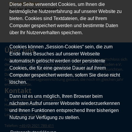
wir vergeben...
Diese Seite verwendet Cookies, um Ihnen die
Für das Kindergartenjahr...
bestmögliche Nutzererfahrung auf unserer Website zu
bieten. Cookies sind Textdateien, die auf Ihrem
Computer gespeichert werden und bestimmte Daten
über Ihr Nutzerverhalten speichern.
Cookies können „Session-Cookies“ sein, die zum
Über uns
Ende Ihres Besuches auf unserer Webseite
Aufgrund eines großen Mangels an Kindertagesplätzen entschloss sich
automatisch gelöscht werden oder persistente
der 1995 ins Leben gerufene Kindergartenverein Soester Süden e.V.
Cookies, die für eine gewisse Dauer auf ihrem
zunächst, eine Gruppe für 20 Kinder im Gemeindehaus einzurichten.
Da dies bei Weitem nicht ausreichte, wurde 1997 eine großzügige,
Computer gespeichert werden, sofern Sie diese nicht
5-gruppige Kindertageseinrichtung gebaut, die noch im gleichen Jahr
löschen.
eröffnet wurde.
Kontakt
Dann ist es uns möglich, Ihren Browser beim
Ev. Familienzentrum Talitha kumi
nächsten Aufruf unserer Webseite wiederzuerkennen
Hamburger Strasse 5
59494 Soest
und Ihnen Funktionen entsprechend Ihrer bisherigen
Leitung: Swetlana Pauli
Nutzung zur Verfügung zu stellen.
Telefon:
+49 (0) 2921 789 411