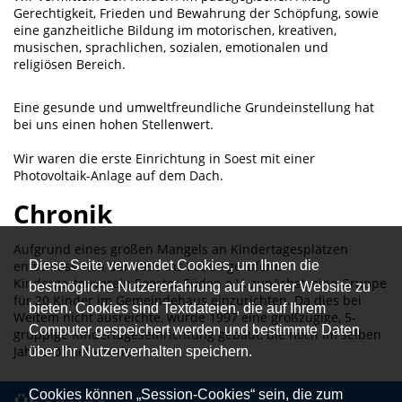
Gerechtigkeit, Frieden und Bewahrung der Schöpfung, sowie
eine ganzheitliche Bildung im motorischen, kreativen,
musischen, sprachlichen, sozialen, emotionalen und
religiösen Bereich.
Eine gesunde und umweltfreundliche Grundeinstellung hat
bei uns einen hohen Stellenwert.
Wir waren die erste Einrichtung in Soest mit einer
Photovoltaik-Anlage auf dem Dach.
Chronik
Aufgrund eines großen Mangels an Kindertagesplätzen
Diese Seite verwendet Cookies, um Ihnen die
entschloss sich der 1995 ins Leben gerufene
Kindergartenverein Soester Süden e.V. zunächst, eine Gruppe
bestmögliche Nutzererfahrung auf unserer Website zu
für 20 Kinder im Gemeindehaus einzurichten. Da dies bei
bieten. Cookies sind Textdateien, die auf Ihrem
Weitem nicht ausreichte, wurde 1997 eine großzügige, 5-
Computer gespeichert werden und bestimmte Daten
gruppige Kindertageseinrichtung gebaut, die noch im selben
Jahr eröffnet wurde.
über Ihr Nutzerverhalten speichern.
Cookies können „Session-Cookies“ sein, die zum